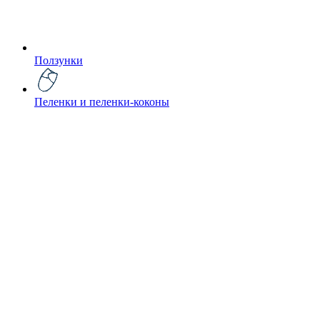
Ползунки
Пеленки и пеленки-коконы