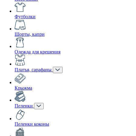
Футболки
Шорты, капри
Одежда для крещения
Платья, сарафаны
Крыжма
Пеленки
Пеленки коконы