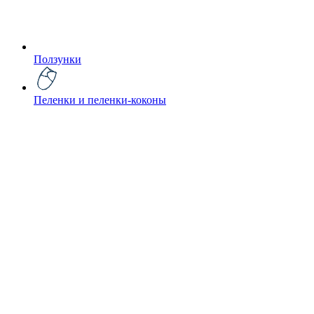
Ползунки
Пеленки и пеленки-коконы