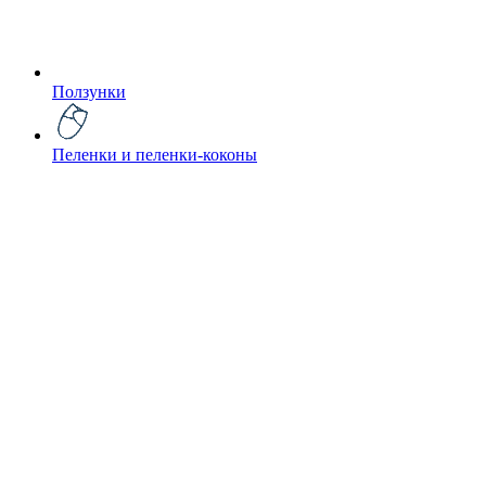
Ползунки
Пеленки и пеленки-коконы