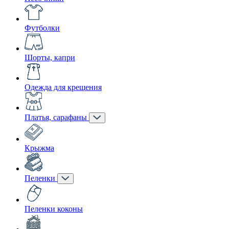
Футболки
Шорты, капри
Одежда для крещения
Платья, сарафаны
Крыжма
Пеленки
Пеленки коконы