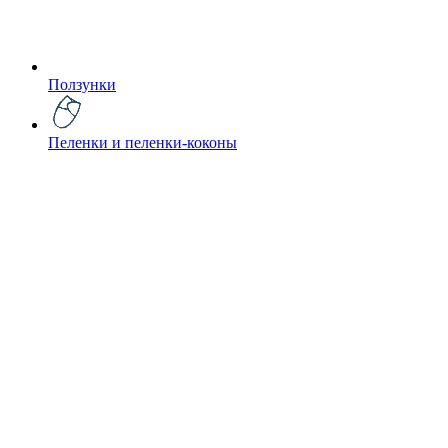
Ползунки
Пеленки и пеленки-коконы