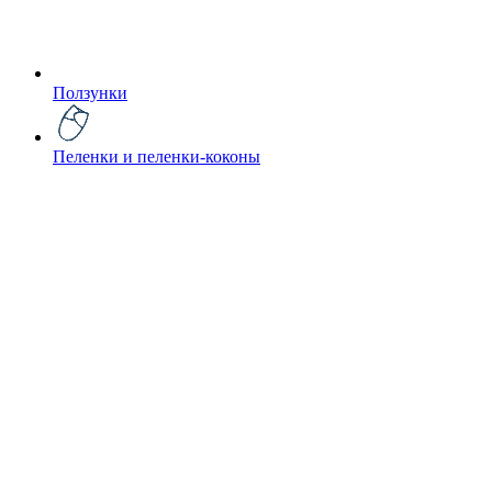
Ползунки
Пеленки и пеленки-коконы