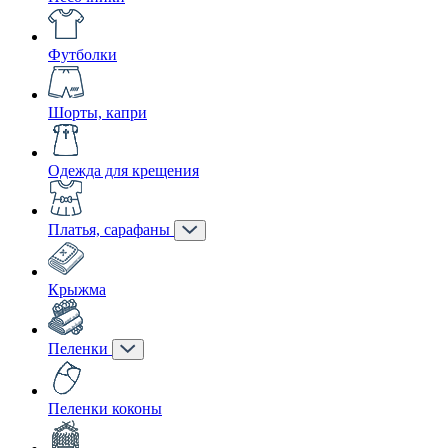
Футболки
Шорты, капри
Одежда для крещения
Платья, сарафаны
Крыжма
Пеленки
Пеленки коконы