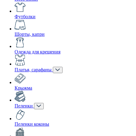
Футболки
Шорты, капри
Одежда для крещения
Платья, сарафаны
Крыжма
Пеленки
Пеленки коконы