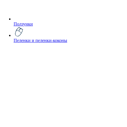
Ползунки
Пеленки и пеленки-коконы