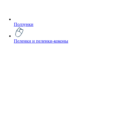
Ползунки
Пеленки и пеленки-коконы