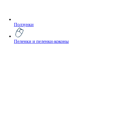
Ползунки
Пеленки и пеленки-коконы