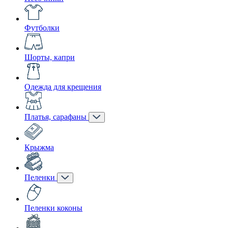
Футболки
Шорты, капри
Одежда для крещения
Платья, сарафаны
Крыжма
Пеленки
Пеленки коконы