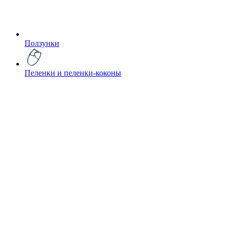
Ползунки
Пеленки и пеленки-коконы