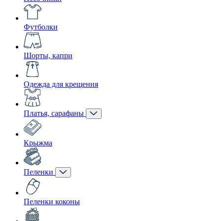
Футболки
Шорты, капри
Одежда для крещения
Платья, сарафаны
Крыжма
Пеленки
Пеленки коконы