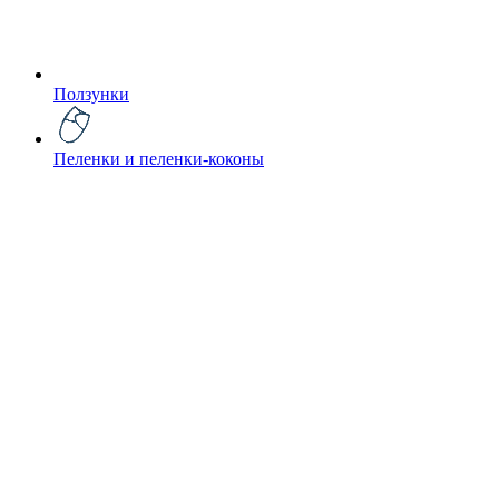
Ползунки
Пеленки и пеленки-коконы