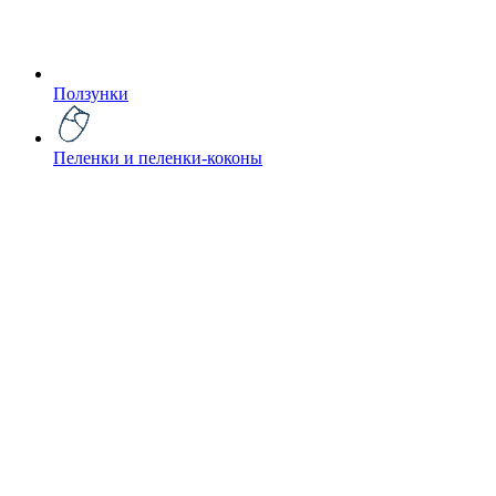
Ползунки
Пеленки и пеленки-коконы