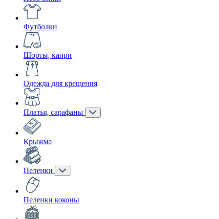
Футболки
Шорты, капри
Одежда для крещения
Платья, сарафаны
Крыжма
Пеленки
Пеленки коконы