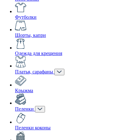
Футболки
Шорты, капри
Одежда для крещения
Платья, сарафаны
Крыжма
Пеленки
Пеленки коконы