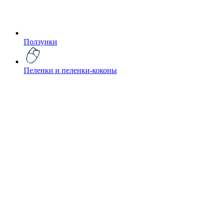
Ползунки
Пеленки и пеленки-коконы