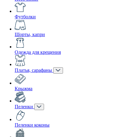
Футболки
Шорты, капри
Одежда для крещения
Платья, сарафаны
Крыжма
Пеленки
Пеленки коконы