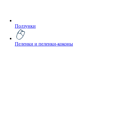
Ползунки
Пеленки и пеленки-коконы