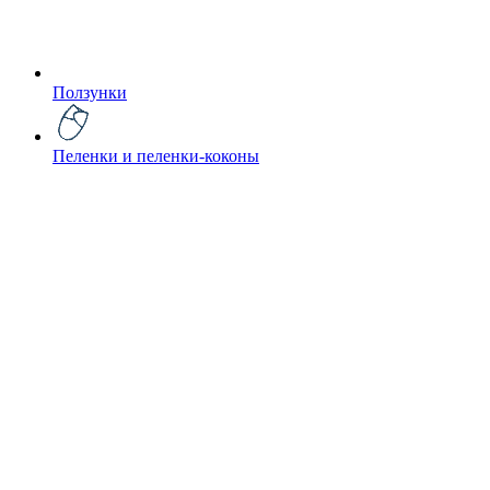
Ползунки
Пеленки и пеленки-коконы