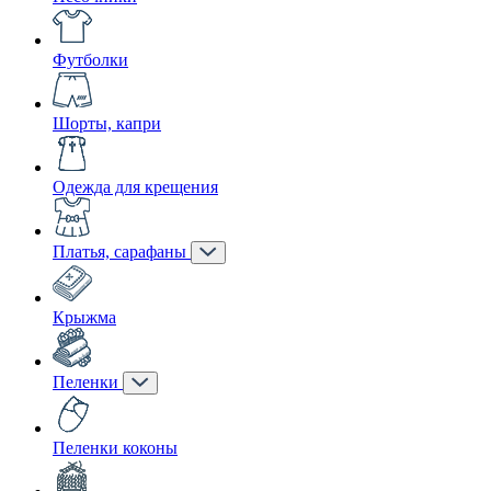
Футболки
Шорты, капри
Одежда для крещения
Платья, сарафаны
Крыжма
Пеленки
Пеленки коконы