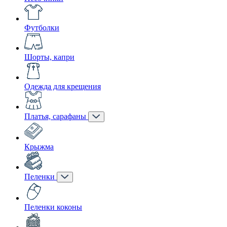
Футболки
Шорты, капри
Одежда для крещения
Платья, сарафаны
Крыжма
Пеленки
Пеленки коконы