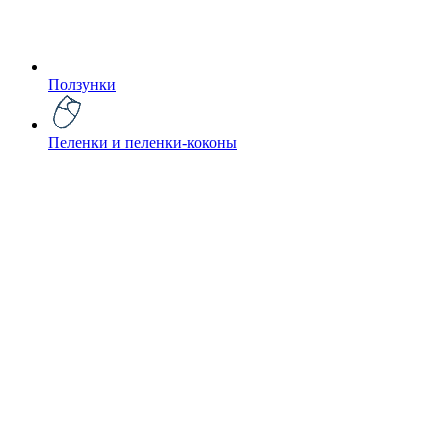
Ползунки
Пеленки и пеленки-коконы