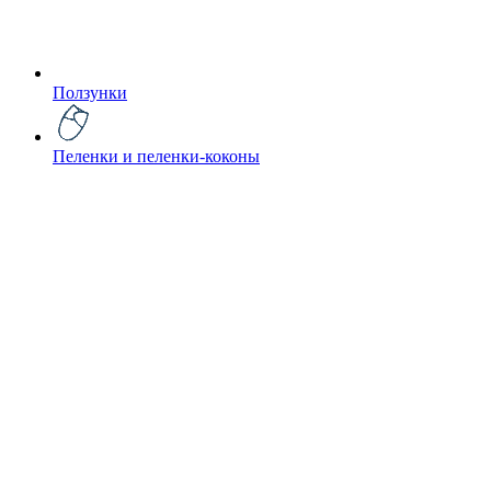
Ползунки
Пеленки и пеленки-коконы