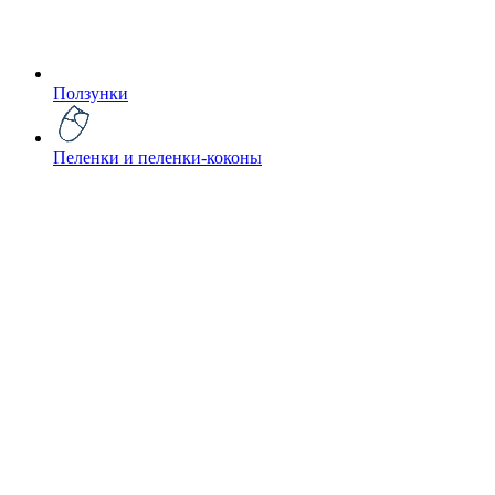
Ползунки
Пеленки и пеленки-коконы