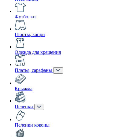
Футболки
Шорты, капри
Одежда для крещения
Платья, сарафаны
Крыжма
Пеленки
Пеленки коконы