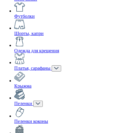
Футболки
Шорты, капри
Одежда для крещения
Платья, сарафаны
Крыжма
Пеленки
Пеленки коконы