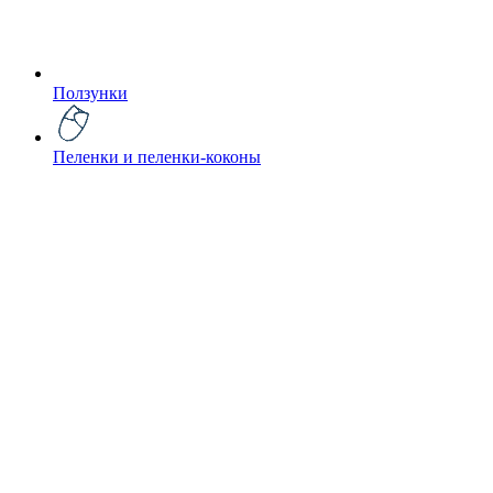
Ползунки
Пеленки и пеленки-коконы