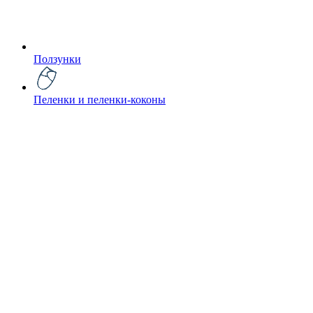
Ползунки
Пеленки и пеленки-коконы