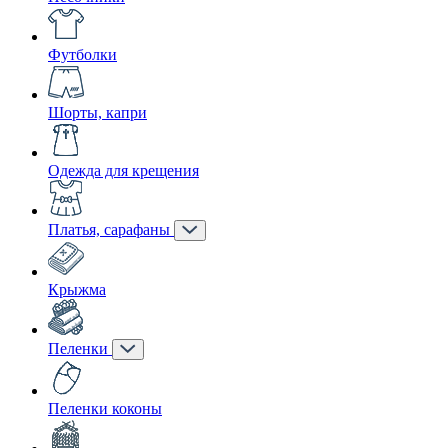
Футболки
Шорты, капри
Одежда для крещения
Платья, сарафаны
Крыжма
Пеленки
Пеленки коконы