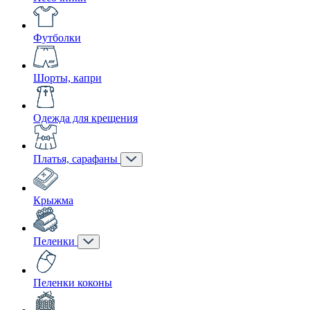
Футболки
Шорты, капри
Одежда для крещения
Платья, сарафаны
Крыжма
Пеленки
Пеленки коконы