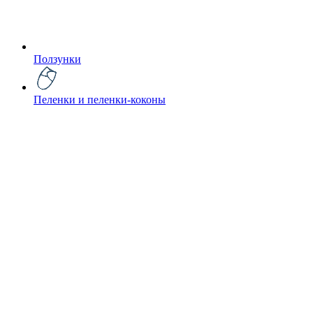
Ползунки
Пеленки и пеленки-коконы