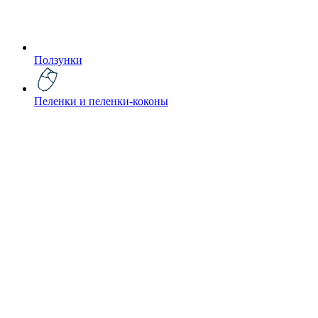
Ползунки
Пеленки и пеленки-коконы