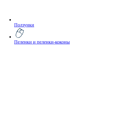
Ползунки
Пеленки и пеленки-коконы