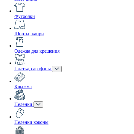
Футболки
Шорты, капри
Одежда для крещения
Платья, сарафаны
Крыжма
Пеленки
Пеленки коконы