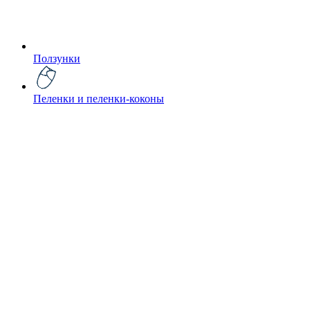
Ползунки
Пеленки и пеленки-коконы