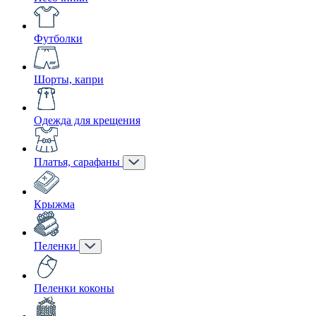
Футболки
Шорты, капри
Одежда для крещения
Платья, сарафаны
Крыжма
Пеленки
Пеленки коконы