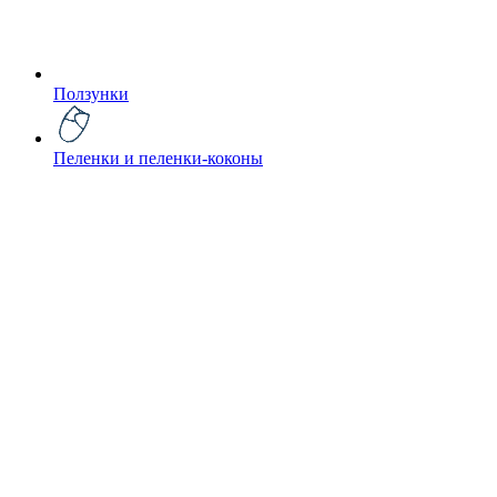
Ползунки
Пеленки и пеленки-коконы