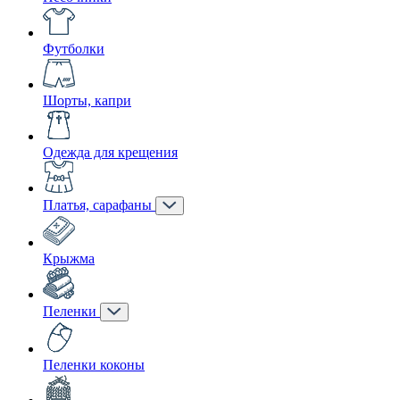
Футболки
Шорты, капри
Одежда для крещения
Платья, сарафаны
Крыжма
Пеленки
Пеленки коконы