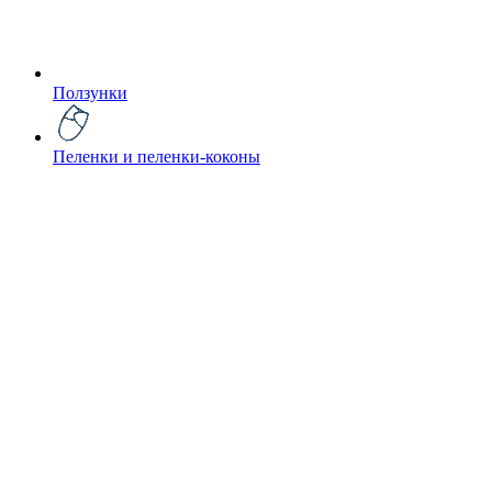
Ползунки
Пеленки и пеленки-коконы