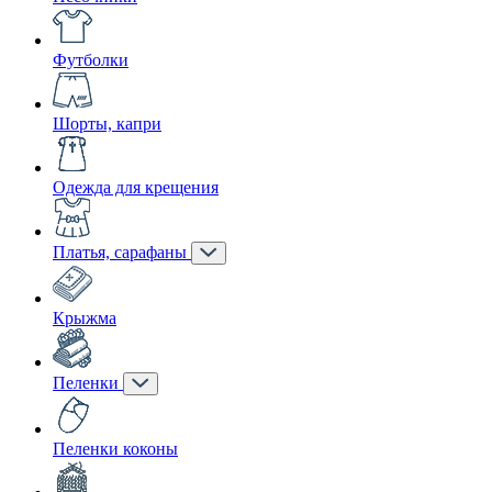
Футболки
Шорты, капри
Одежда для крещения
Платья, сарафаны
Крыжма
Пеленки
Пеленки коконы