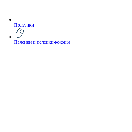
Ползунки
Пеленки и пеленки-коконы