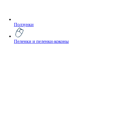
Ползунки
Пеленки и пеленки-коконы