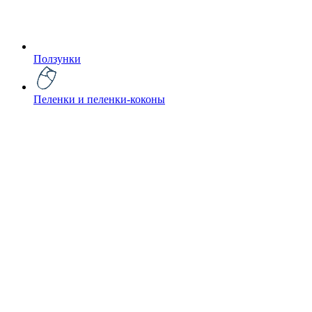
Ползунки
Пеленки и пеленки-коконы