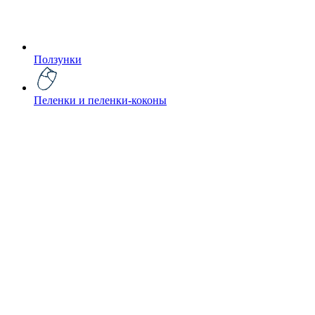
Ползунки
Пеленки и пеленки-коконы