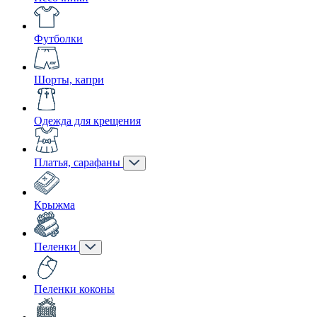
Футболки
Шорты, капри
Одежда для крещения
Платья, сарафаны
Крыжма
Пеленки
Пеленки коконы