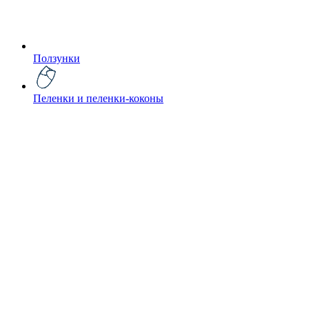
Ползунки
Пеленки и пеленки-коконы