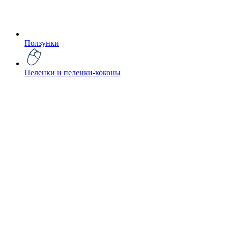
Ползунки
Пеленки и пеленки-коконы