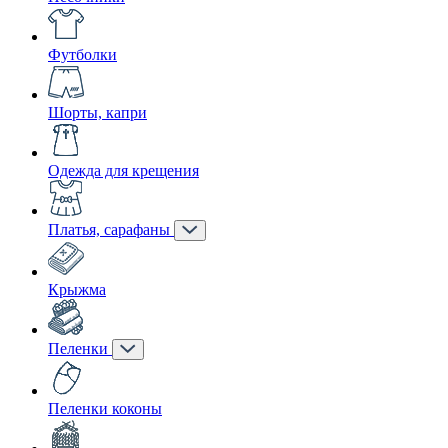
Футболки
Шорты, капри
Одежда для крещения
Платья, сарафаны
Крыжма
Пеленки
Пеленки коконы