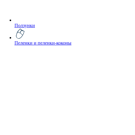
Ползунки
Пеленки и пеленки-коконы