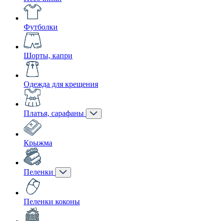
Футболки
Шорты, капри
Одежда для крещения
Платья, сарафаны
Крыжма
Пеленки
Пеленки коконы