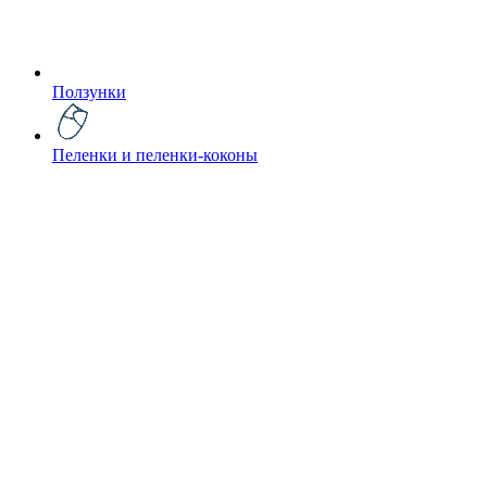
Ползунки
Пеленки и пеленки-коконы