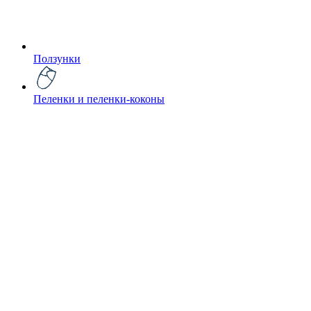
Ползунки
Пеленки и пеленки-коконы