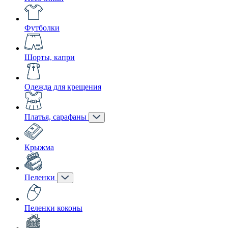
Футболки
Шорты, капри
Одежда для крещения
Платья, сарафаны
Крыжма
Пеленки
Пеленки коконы