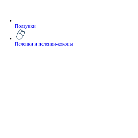
Ползунки
Пеленки и пеленки-коконы