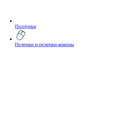
Ползунки
Пеленки и пеленки-коконы