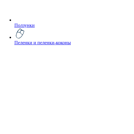
Ползунки
Пеленки и пеленки-коконы