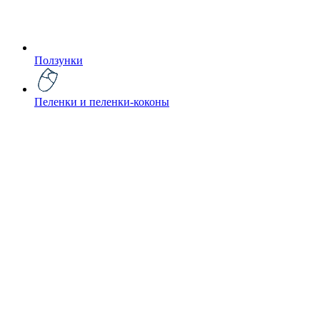
Ползунки
Пеленки и пеленки-коконы