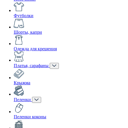
Футболки
Шорты, капри
Одежда для крещения
Платья, сарафаны
Крыжма
Пеленки
Пеленки коконы