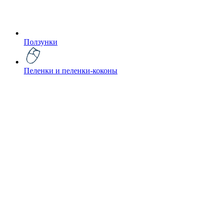
Ползунки
Пеленки и пеленки-коконы