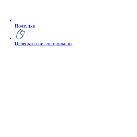
Ползунки
Пеленки и пеленки-коконы