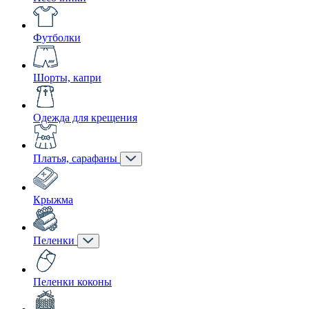
Футболки
Шорты, капри
Одежда для крещения
Платья, сарафаны
Крыжма
Пеленки
Пеленки коконы