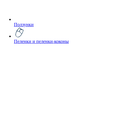
Ползунки
Пеленки и пеленки-коконы