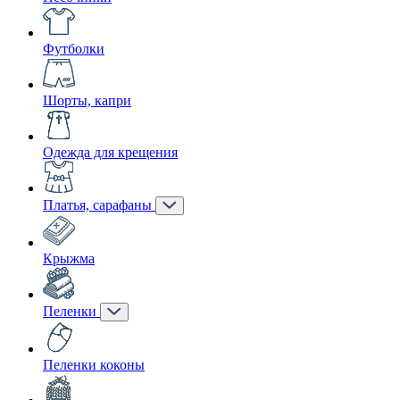
Футболки
Шорты, капри
Одежда для крещения
Платья, сарафаны
Крыжма
Пеленки
Пеленки коконы