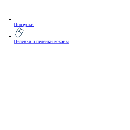
Ползунки
Пеленки и пеленки-коконы