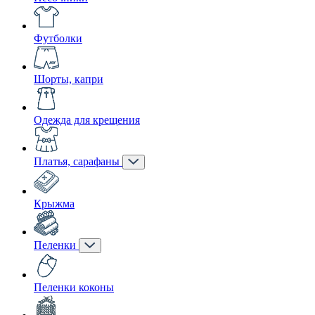
Футболки
Шорты, капри
Одежда для крещения
Платья, сарафаны
Крыжма
Пеленки
Пеленки коконы