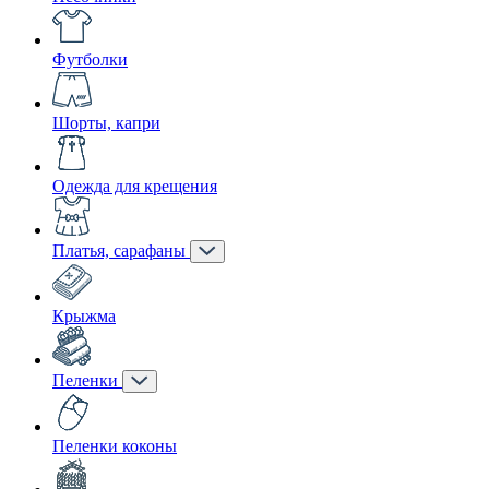
Футболки
Шорты, капри
Одежда для крещения
Платья, сарафаны
Крыжма
Пеленки
Пеленки коконы