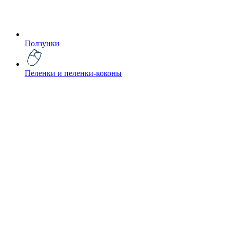
Ползунки
Пеленки и пеленки-коконы