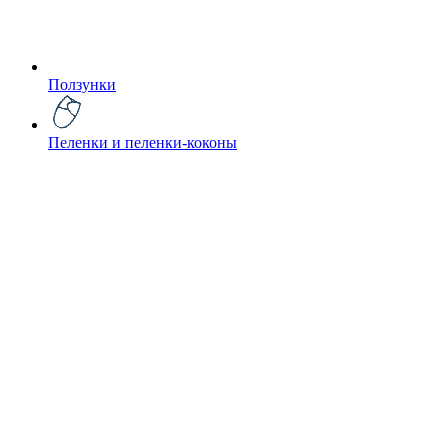
Ползунки
Пеленки и пеленки-коконы