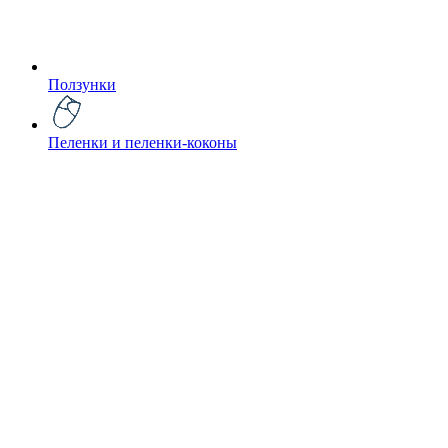
Ползунки
Пеленки и пеленки-коконы