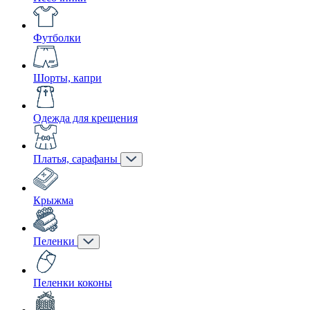
Футболки
Шорты, капри
Одежда для крещения
Платья, сарафаны
Крыжма
Пеленки
Пеленки коконы