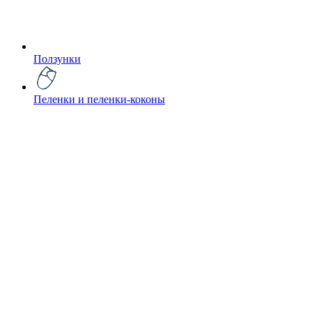
Ползунки
Пеленки и пеленки-коконы