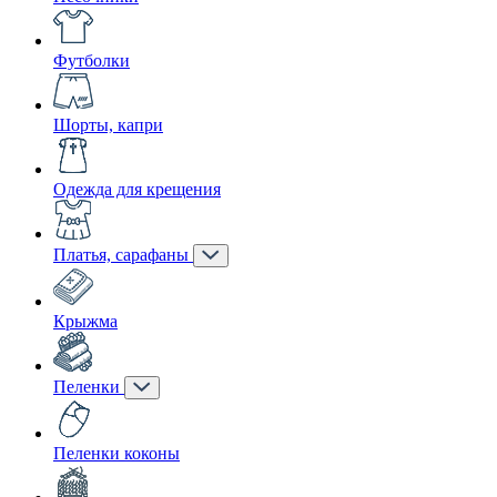
Футболки
Шорты, капри
Одежда для крещения
Платья, сарафаны
Крыжма
Пеленки
Пеленки коконы