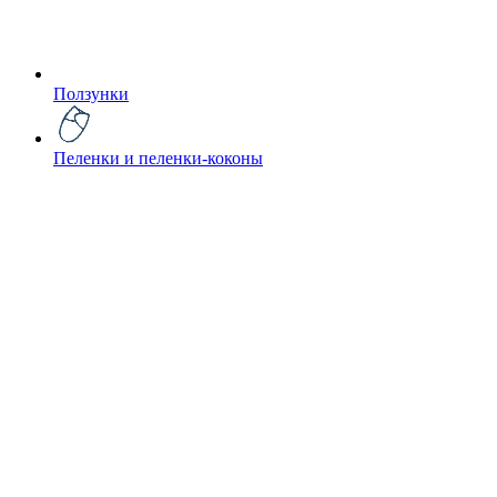
Ползунки
Пеленки и пеленки-коконы