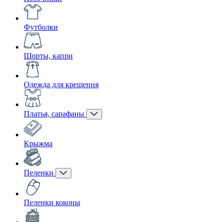
Футболки
Шорты, капри
Одежда для крещения
Платья, сарафаны
Крыжма
Пеленки
Пеленки коконы