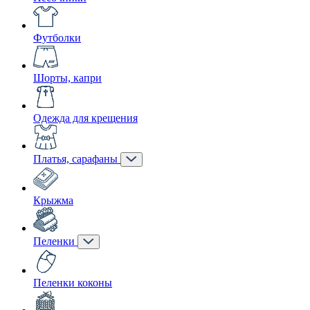
Футболки
Шорты, капри
Одежда для крещения
Платья, сарафаны
Крыжма
Пеленки
Пеленки коконы