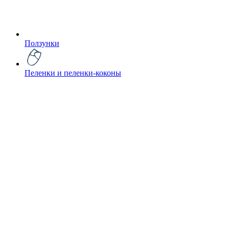
Ползунки
Пеленки и пеленки-коконы